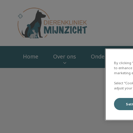
Homepage Dierenk
Home
Over ons
Onderzoek en b
By clicking
to enhance 
marketing e
Select “Coo
adjust your
Set