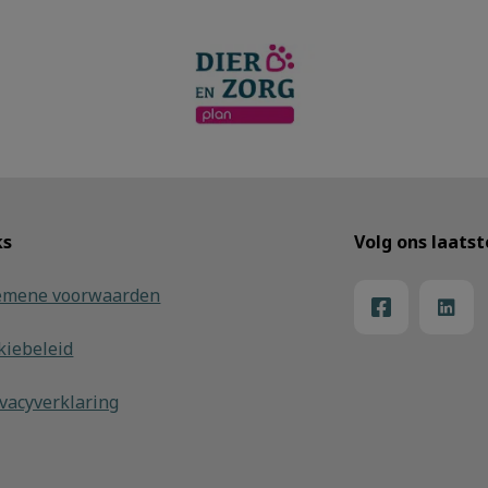
ks
Volg ons laats
emene voorwaarden
kiebeleid
vvacyverklaring