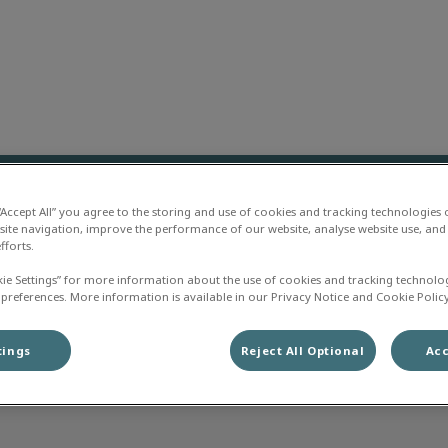
liniek Mijnzicht
ehandelingen
Vraag & antwoord
Dier en Z
 “Accept All” you agree to the storing and use of cookies and tracking technologies
site navigation, improve the performance of our website, analyse website use, and 
fforts.
kie Settings” for more information about the use of cookies and tracking technolo
 preferences. More information is available in our Privacy Notice and Cookie Policy
Tom
tings
Reject All Optional
Acc