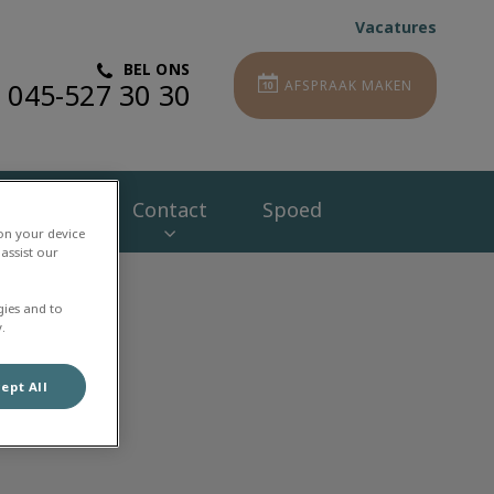
Vacatures
BEL ONS
045-527 30 30
AFSPRAAK MAKEN
org Plan
Contact
Spoed
 on your device
assist our
gies and to
.
ept All